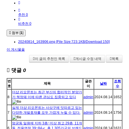
추천 0
비추천 0
첨부 [
1
]
20240814_163906.png
[File Size:723.1KB/Download:150]
이 게시물을
이 글의 추천인 목록
게시글 수정 내역
목록
댓글
0
번
글쓴
조회
제목
날짜
호
이
수
더샵 리오몬트는 최근 부산의 합리적인 분양가
8
가 책정돼 이에 따른 관심도 집중되고 있다
admin
2024.08.14
1652
실제 더샵 리오몬트는 사상구에 잇따르고 있는
7
다양한 개발호재를 모두 가깝게 누릴 수 있다.
admin
2024.08.14
1756
엄궁동 일원에 지하 3층~지상 최고 29층, 11개
6
동, 전용면적 39~84㎡, 총 1,305가구의 브랜드
admin
2024.08.14
1631