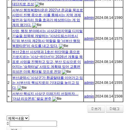
대단지로 조성
서부산 행정복합타운은 2027년 준공을 목표로
사업이 진행 중으로, 이를 통해서는 지역 경제
5
admin
2024.08.14
1590
발전과 일자리 창출 효과가 예상된다는 게 업
계의 평가다.
산업, 행정 분야에서는 사상공업지역을 디지털
기술을 접목해 개발하는 '사상드림스마트시
4
admin
2024.08.14
1575
티’와 부산의 제2청사 역할을 할 '서부산 행정
복합타운'이 속도를 내고 있다.
부산 2호선 사상역과 1호선 하단역을 종으로
가로지르는 '사상~하단선'이 2026년 개통을 목
3
표로 사업을 진행하고 있고, 부산 도심으로 이
admin
2024.08.14
1580
어지는 '승학터널' 사업도 계획돼 있어 교통편
의성은 더욱 확대될 것으로 전망
부산광역시 '사상구'가 환골탈태를 이어가고 있
2
는 서부산의 핵심지로의 기대감을 높이고 있
admin
2024.08.14
1555
다.
서부산 핵심지 사상구 미래가치 선점하자…
»
admin
2024.08.14
1508
‘더샵 리오몬트’ 발길 분주
쓰기
태그