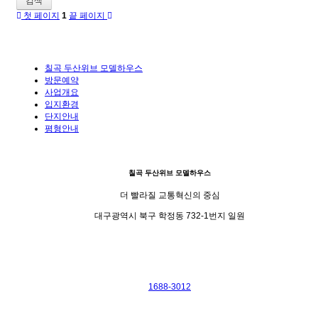
검색
첫 페이지
1
끝 페이지
칠곡 두산위브 모델하우스
방문예약
사업개요
입지환경
단지안내
평형안내
칠곡 두산위브 모델하우스
더 빨라질 교통혁신의 중심
대구광역시 북구 학정동 732-1번지 일원
1688-3012