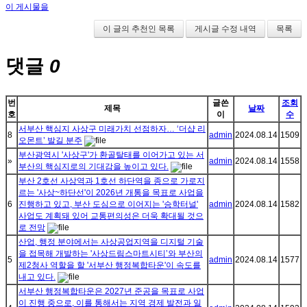
이 게시물을
이 글의 추천인 목록
게시글 수정 내역
목록
댓글
0
번
글쓴
조회
제목
날짜
호
이
수
서부산 핵심지 사상구 미래가치 선점하자… ‘더샵 리
8
admin
2024.08.14
1509
오몬트’ 발길 분주
부산광역시 '사상구'가 환골탈태를 이어가고 있는 서
»
admin
2024.08.14
1558
부산의 핵심지로의 기대감을 높이고 있다.
부산 2호선 사상역과 1호선 하단역을 종으로 가로지
르는 '사상~하단선'이 2026년 개통을 목표로 사업을
6
진행하고 있고, 부산 도심으로 이어지는 '승학터널'
admin
2024.08.14
1582
사업도 계획돼 있어 교통편의성은 더욱 확대될 것으
로 전망
산업, 행정 분야에서는 사상공업지역을 디지털 기술
을 접목해 개발하는 '사상드림스마트시티’와 부산의
5
admin
2024.08.14
1577
제2청사 역할을 할 '서부산 행정복합타운'이 속도를
내고 있다.
서부산 행정복합타운은 2027년 준공을 목표로 사업
이 진행 중으로, 이를 통해서는 지역 경제 발전과 일