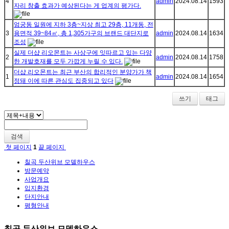
4
admin
2024.08.14
1593
자리 창출 효과가 예상된다는 게 업계의 평가다.
엄궁동 일원에 지하 3층~지상 최고 29층, 11개동, 전
3
용면적 39~84㎡, 총 1,305가구의 브랜드 대단지로
admin
2024.08.14
1634
조성
실제 더샵 리오몬트는 사상구에 잇따르고 있는 다양
2
admin
2024.08.14
1758
한 개발호재를 모두 가깝게 누릴 수 있다.
더샵 리오몬트는 최근 부산의 합리적인 분양가가 책
1
admin
2024.08.14
1654
정돼 이에 따른 관심도 집중되고 있다
쓰기
태그
검색
첫 페이지
1
끝 페이지
칠곡 두산위브 모델하우스
방문예약
사업개요
입지환경
단지안내
평형안내
칠곡 두산위브 모델하우스