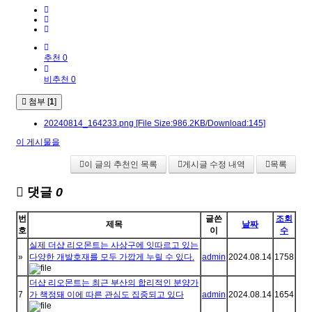
추천 0
비추천 0
첨부 [
1
]
20240814_164233.png
[File Size:986.2KB/Download:145]
이 게시물을
이 글의 추천인 목록
게시글 수정 내역
목록
댓글
0
번
글쓴
조회
제목
날짜
호
이
수
실제 더샵 리오몬트는 사상구에 잇따르고 있는
»
다양한 개발호재를 모두 가깝게 누릴 수 있다.
admin
2024.08.14
1758
더샵 리오몬트는 최근 부산의 합리적인 분양가
7
가 책정돼 이에 따른 관심도 집중되고 있다
admin
2024.08.14
1654