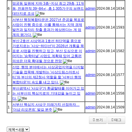
엄궁동 일원에 지하 3층~지상 최고 29층, 11개
6
동, 전용면적 39~84㎡, 총 1,305가구의 브랜드
admin
2024.08.14
1634
대단지로 조성
서부산 행정복합타운은 2027년 준공을 목표로
사업이 진행 중으로, 이를 통해서는 지역 경제
5
admin
2024.08.14
1593
발전과 일자리 창출 효과가 예상된다는 게 업
계의 평가다.
부산 2호선 사상역과 1호선 하단역을 종으로
가로지르는 '사상~하단선'이 2026년 개통을 목
4
표로 사업을 진행하고 있고, 부산 도심으로 이
admin
2024.08.14
1582
어지는 '승학터널' 사업도 계획돼 있어 교통편
의성은 더욱 확대될 것으로 전망
산업, 행정 분야에서는 사상공업지역을 디지털
기술을 접목해 개발하는 '사상드림스마트시
3
admin
2024.08.14
1577
티’와 부산의 제2청사 역할을 할 '서부산 행정
복합타운'이 속도를 내고 있다.
부산광역시 '사상구'가 환골탈태를 이어가고 있
2
는 서부산의 핵심지로의 기대감을 높이고 있
admin
2024.08.14
1558
다.
서부산 핵심지 사상구 미래가치 선점하자…
1
admin
2024.08.14
1509
‘더샵 리오몬트’ 발길 분주
쓰기
태그