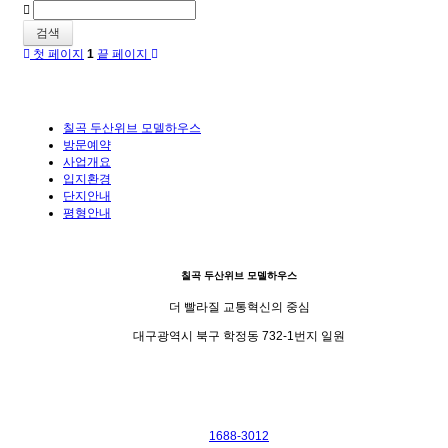
검색
첫 페이지
1
끝 페이지
칠곡 두산위브 모델하우스
방문예약
사업개요
입지환경
단지안내
평형안내
칠곡 두산위브 모델하우스
더 빨라질 교통혁신의 중심
대구광역시 북구 학정동 732-1번지 일원
1688-3012