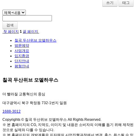
쓰기
태그
검색
첫 페이지
1
끝 페이지
칠곡 두산위브 모델하우스
방문예약
사업개요
입지환경
단지안내
평형안내
칠곡 두산위브 모델하우스
더 빨라질 교통혁신의 중심
대구광역시 북구 학정동 732-1번지 일원
1688-3012
Copyrights © 칠곡 두산위브 모델하우스 All Rights Reserved.
※ 본 홈페이지의 CG, 지역도, 이미지 및 내용은 소비자의 이해를 돕기 위해 제작된
것으로 실제와 다를 수 있습니다.
※ 본 홈페이지의 개발계획은 지자체의 사업진행과정에서 변경, 축소, 취소될 수 있