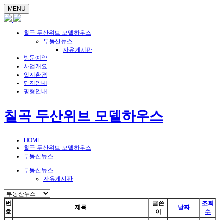
MENU
칠곡 두산위브 모델하우스
부동산뉴스
자유게시판
방문예약
사업개요
입지환경
단지안내
평형안내
칠곡 두산위브 모델하우스
HOME
칠곡 두산위브 모델하우스
부동산뉴스
부동산뉴스
자유게시판
번
글쓴
조회
제목
날짜
호
이
수