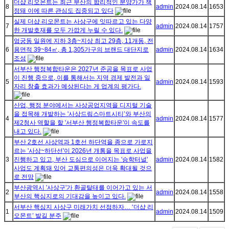
더샵 리오몬트는 최근 부산의 합리적인 분양가가 책
8
admin
2024.08.14
1653
정돼 이에 따른 관심도 집중되고 있다
실제 더샵 리오몬트는 사상구에 잇따르고 있는 다양
7
admin
2024.08.14
1757
한 개발호재를 모두 가깝게 누릴 수 있다.
엄궁동 일원에 지하 3층~지상 최고 29층, 11개동, 전
6
용면적 39~84㎡, 총 1,305가구의 브랜드 대단지로
admin
2024.08.14
1634
조성
서부산 행정복합타운은 2027년 준공을 목표로 사업
이 진행 중으로, 이를 통해서는 지역 경제 발전과 일
5
admin
2024.08.14
1593
자리 창출 효과가 예상된다는 게 업계의 평가다.
산업, 행정 분야에서는 사상공업지역을 디지털 기술
을 접목해 개발하는 '사상드림스마트시티’와 부산의
4
admin
2024.08.14
1577
제2청사 역할을 할 '서부산 행정복합타운'이 속도를
내고 있다.
부산 2호선 사상역과 1호선 하단역을 종으로 가로지
르는 '사상~하단선'이 2026년 개통을 목표로 사업을
3
진행하고 있고, 부산 도심으로 이어지는 '승학터널'
admin
2024.08.14
1582
사업도 계획돼 있어 교통편의성은 더욱 확대될 것으
로 전망
부산광역시 '사상구'가 환골탈태를 이어가고 있는 서
2
admin
2024.08.14
1558
부산의 핵심지로의 기대감을 높이고 있다.
서부산 핵심지 사상구 미래가치 선점하자… ‘더샵 리
1
admin
2024.08.14
1509
오몬트’ 발길 분주